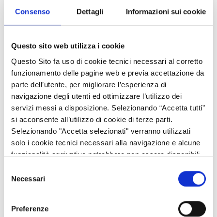
verifica degli avanzamenti che porteranno a conseguire gli
Consenso
Dettagli
Informazioni sui cookie
obiettivi del Piano. La Relazione costituisce uno strumento di
accountability che si iscrive nella prospettiva di piena
trasparenza dell’operato regionale, in più modi perseguito
Questo sito web utilizza i cookie
dall’inizio della legislatura.
Questo Sito fa uso di cookie tecnici necessari al corretto
Alcuni risultati raggiunti al 31 ottobre 2025:
funzionamento delle pagine web e previa accettazione da
parte dell’utente, per migliorare l’esperienza di
· Prima regione nella realizzazione delle ciclovie turistiche:
navigazione degli utenti ed ottimizzare l’utilizzo dei
260 km di
rete ciclabile
entro giugno 2026
servizi messi a disposizione. Selezionando “Accetta tutti”
· 135 nuovi
bus ecologici
operativi sulle strade lombarde
si acconsente all’utilizzo di cookie di terze parti.
Selezionando "Accetta selezionati" verranno utilizzati
· Riqualificazione edilizia
immobili ALER
: 601 alloggi
solo i cookie tecnici necessari alla navigazione e alcune
ultimati che saliranno a 1046 entro marzo 2026
funzionalità aggiuntive potrebbero non essere disponibili.
· 5
treni Donizetti
messi in esercizio a cui si
Selezione
Necessari
aggiungeranno 7 treni a idrogeno entro giugno 2026
del
consenso
· Terminate le
opere di bonifica
in 4 siti orfani contaminati
Preferenze