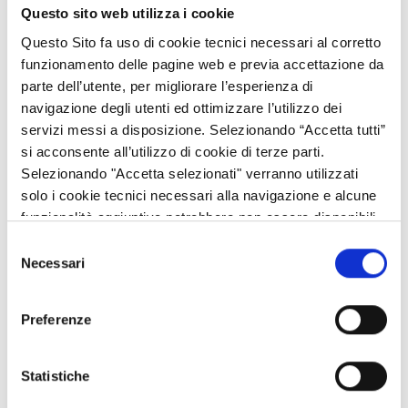
accountability che si iscrive nella prospettiva di piena
Questo sito web utilizza i cookie
trasparenza dell’operato regionale, in più modi perseguito
Questo Sito fa uso di cookie tecnici necessari al corretto
dall’inizio della legislatura.
funzionamento delle pagine web e previa accettazione da
Alcuni risultati raggiunti al 30 aprile 2026:
parte dell’utente, per migliorare l’esperienza di
navigazione degli utenti ed ottimizzare l’utilizzo dei
· Prima regione nella realizzazione delle
ciclovie turistiche
:
servizi messi a disposizione. Selezionando “Accetta tutti”
260 km di rete ciclabile entro giugno 2026
si acconsente all’utilizzo di cookie di terze parti.
Selezionando "Accetta selezionati" verranno utilizzati
· 150 nuovi
bus ecologici
operativi sulle strade lombarde
solo i cookie tecnici necessari alla navigazione e alcune
che saliranno a 175 entro la fine dell'anno.
funzionalità aggiuntive potrebbero non essere disponibili.
· Riqualificazione edilizia
immobili
ALER
: 1.590 alloggi
Selezione
ultimati che saliranno a 1618 entro il 2026.
Necessari
del
consenso
· 6
treni Donizetti
messi in esercizio a cui si
aggiungeranno 7 treni a idrogeno entro giugno 2026
Preferenze
· Terminate le
opere di bonifica
in 10 siti orfani
contaminati
Statistiche