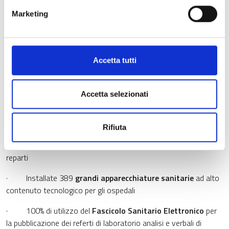
· Conclusi circa
300 interventi
finalizzati alla riduzione del
rischio idrogeologico
Marketing
· Ultimati 946
alloggi di edilizia residenziale pubblica
con
interventi di riqualificazione energetica e sismica
Accetta tutti
·
Case di Comunità e Ospedali di Comunità:
complessivi
146 progetti conclusi o in fase di collaudo
Accetta selezionati
· 100 mila pazienti presi in carico con almeno un servizio
di
telemedicina
Rifiuta
· Attivata la
Cartella Clinica Elettronica Regionale
per la
gestione dei pazienti in 19 ASST, 44 Presidi ospedalieri e 804
reparti
· Installate 389
grandi apparecchiature sanitarie
ad alto
contenuto tecnologico per gli ospedali
· 100% di utilizzo del
Fascicolo Sanitario Elettronico
per
la pubblicazione dei referti di laboratorio analisi e verbali di